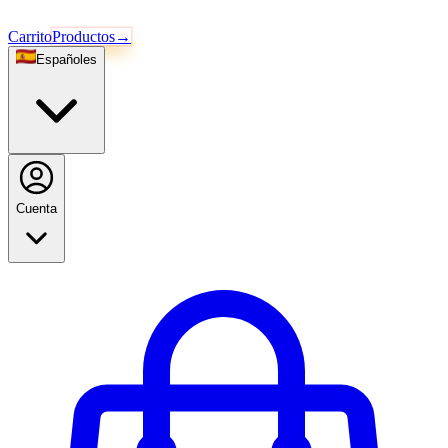
Carrito
Productos
→
Español
es
Cuenta