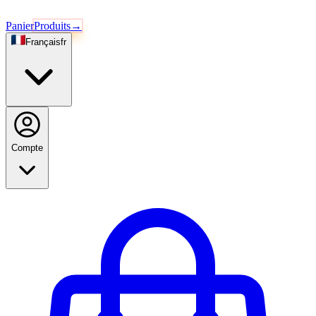
Panier
Produits
→
Français
fr
Compte