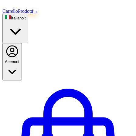
Carrello
Prodotti
→
Italiano
it
Account