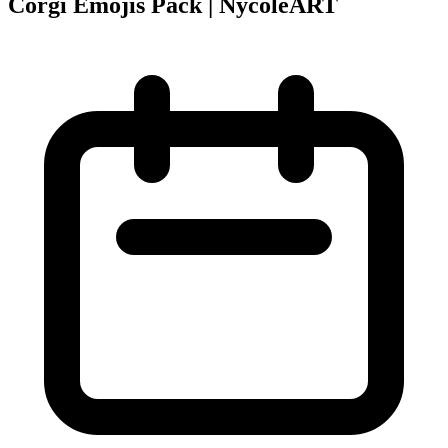
Corgi Emojis Pack | NycoleART