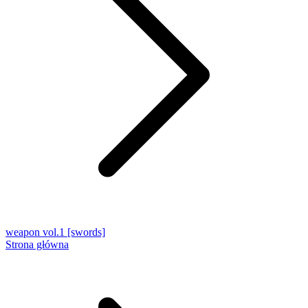
weapon vol.1 [swords]
Strona główna