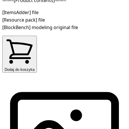
——–[Product contents]——–
[ItemsAdder] file
[Resource pack] file
[BlockBench] modeling original file
Dodaj do koszyka