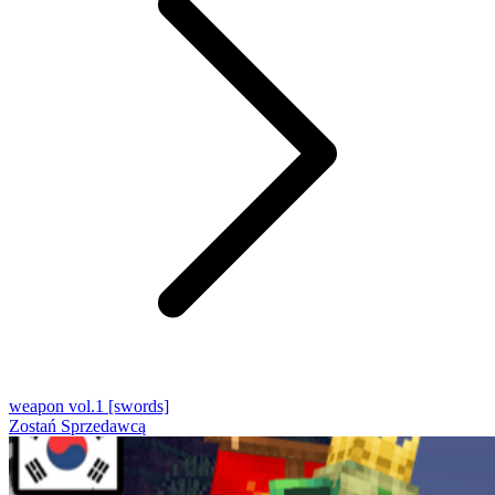
weapon vol.1 [swords]
Zostań Sprzedawcą