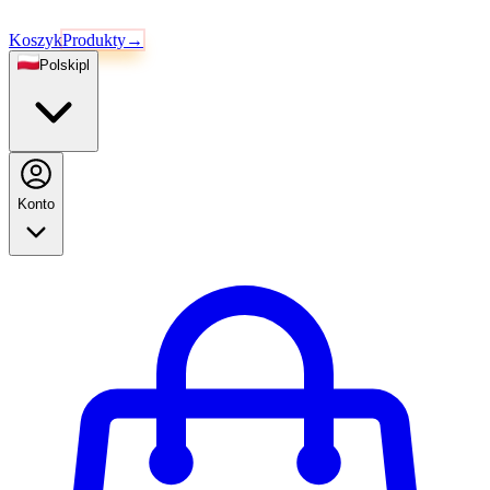
Koszyk
Produkty
→
Polski
pl
Konto