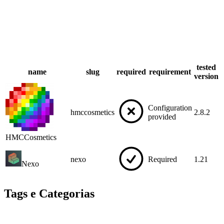
tested
name
slug
required
requirement
version
Configuration
hmccosmetics
2.8.2
provided
HMCCosmetics
nexo
Required
1.21
Nexo
Tags e Categorias