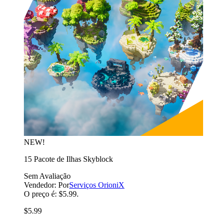
NEW!
15 Pacote de Ilhas Skyblock
Sem Avaliação
Vendedor:
Por
Serviços OrioniX
O preço é: $5.99.
$5.99