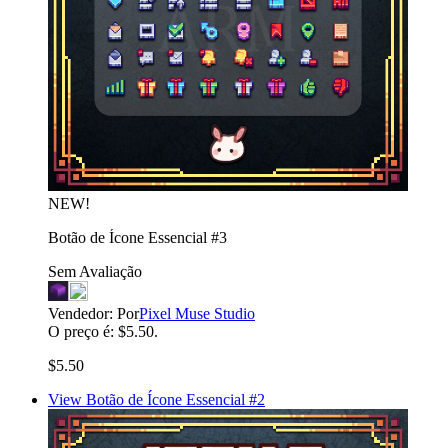
NEW!
Botão de Ícone Essencial #3
Sem Avaliação
Vendedor:
Por
Pixel Muse Studio
O preço é: $5.50.
$5.50
View Botão de Ícone Essencial #2