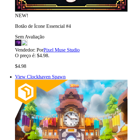
NEW!
Botão de Ícone Essencial #4
Sem Avaliação
Vendedor:
Por
Pixel Muse Studio
O preço é: $4.98.
$4.98
View Clockhaven Spawn