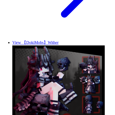
View 【DokiMobs】Wither