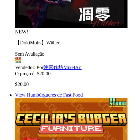
NEW!
【DokiMobs】Wither
Sem Avaliação
Vendedor:
Por
映素作坊MixelArt
O preço é: $20.00.
$20.00
View Hambúrgueres de Fast Food