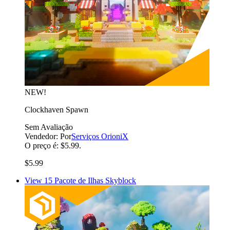
NEW!
Clockhaven Spawn
Sem Avaliação
Vendedor:
Por
Serviços OrioniX
O preço é: $5.99.
$5.99
View 15 Pacote de Ilhas Skyblock