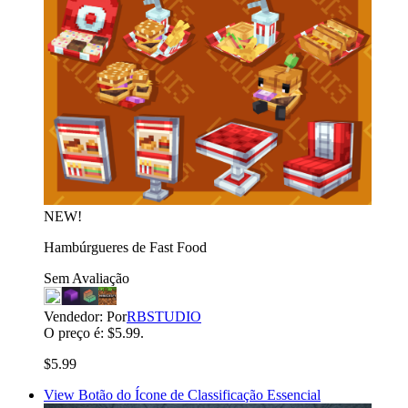
NEW!
Hambúrgueres de Fast Food
Sem Avaliação
Vendedor:
Por
RBSTUDIO
O preço é: $5.99.
$5.99
View Botão do Ícone de Classificação Essencial