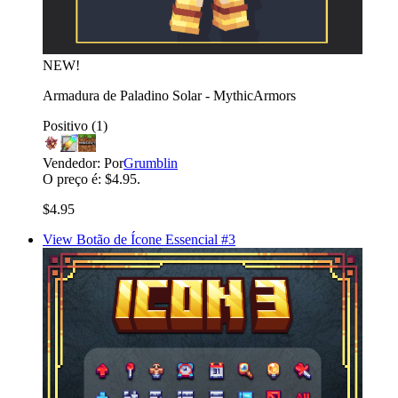
NEW!
Armadura de Paladino Solar - MythicArmors
Positivo
(1)
Vendedor:
Por
Grumblin
O preço é: $4.95.
$4.95
View Botão de Ícone Essencial #3