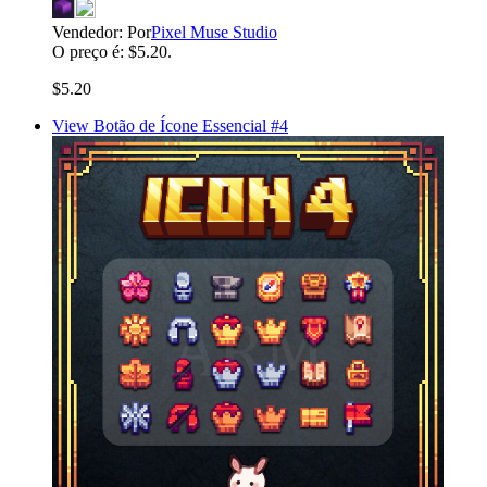
Vendedor:
Por
Pixel Muse Studio
O preço é: $5.20.
$5.20
View Botão de Ícone Essencial #4