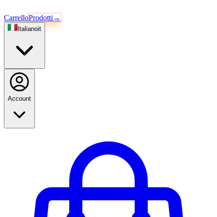
Carrello
Prodotti
→
Italiano
it
Account