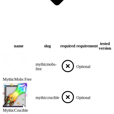
tested
name
slug
required
requirement
version
mythicmobs-
Optional
free
MythicMobs Free
mythiccrucible
Optional
MythicCrucible